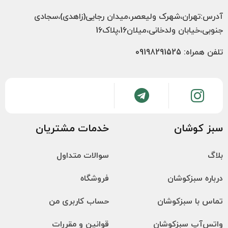
آدرس:تهران،شهرک ولیعصر،میدان رجایی(زاهدی)،سجادی
جنوبی،خیابان ولدخانی،میلان16،پلاک16
تلفن همراه: 09198291525
سبز کوشان
خدمات مشتریان
بلاگ
سوالات متداول
درباره سبزکوشان
فروشگاه
تماس با سبزکوشان
حساب کاربری من
واتس‌آپ سبزکوشان
قوانین و مقررات