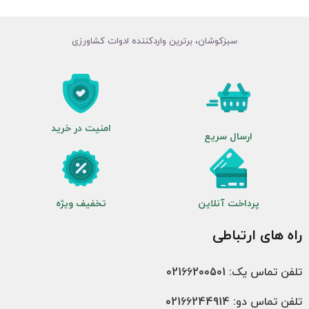
سبزکوشان، برترین واردکننده ادوات کشاورزی
امنیت در خرید
ارسال سریع
پرداخت آنلاین
تخفیف ویژه
راه های ارتباطی
تلفن تماس یک: 02166200501
تلفن تماس دو: 02166244914