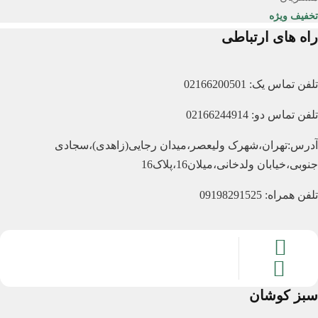
تخفیف ویژه
راه های ارتباطی
تلفن تماس یک: 02166200501
تلفن تماس دو: 02166244914
آدرس:تهران،شهرک ولیعصر،میدان رجایی(زاهدی)،سجادی
جنوبی،خیابان ولدخانی،میلان16،پلاک16
تلفن همراه: 09198291525
سبز کوشان