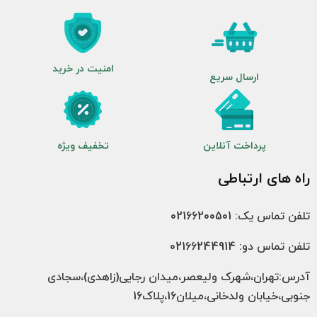
امنیت در خرید
ارسال سریع
پرداخت آنلاین
تخفیف ویژه
راه های ارتباطی
تلفن تماس یک: 02166200501
تلفن تماس دو: 02166244914
آدرس:تهران،شهرک ولیعصر،میدان رجایی(زاهدی)،سجادی
جنوبی،خیابان ولدخانی،میلان16،پلاک16