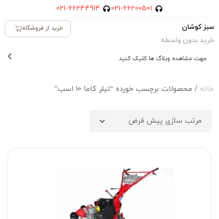
021-66244914
021-66200501
سبز کوشان
خرید از فروشگاه
خرید بدون واسطه
جهت مشاهده وبلاگ ها کلیک کنید
خانه
/ محصولات برچسب خورده “تیلر کاما 10 اسب”