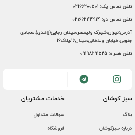
تلفن تماس یک: 02166200501
تلفن تماس دو: 02166244914
آدرس:تهران،شهرک ولیعصر،میدان رجایی(زاهدی)،سجادی
جنوبی،خیابان ولدخانی،میلان16،پلاک16
تلفن همراه: 09198291525
سبز کوشان
خدمات مشتریان
بلاگ
سوالات متداول
درباره سبزکوشان
فروشگاه