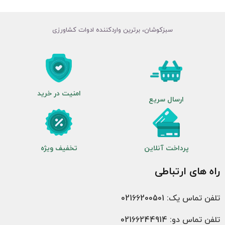
سبزکوشان، برترین واردکننده ادوات کشاورزی
امنیت در خرید
ارسال سریع
پرداخت آنلاین
تخفیف ویژه
راه های ارتباطی
تلفن تماس یک: 02166200501
تلفن تماس دو: 02166244914