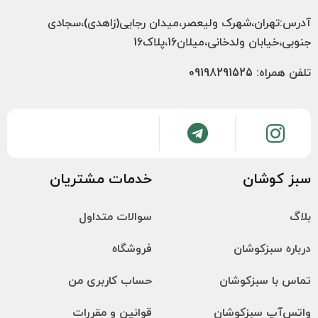
آدرس:تهران،شهرک ولیعصر،میدان رجایی(زاهدی)،سجادی
جنوبی،خیابان ولدخانی،میلان16،پلاک16
تلفن همراه: 09198291525
سبز کوشان
خدمات مشتریان
بلاگ
سوالات متداول
درباره سبزکوشان
فروشگاه
تماس با سبزکوشان
حساب کاربری من
واتس‌آپ سبزکوشان
قوانین و مقررات