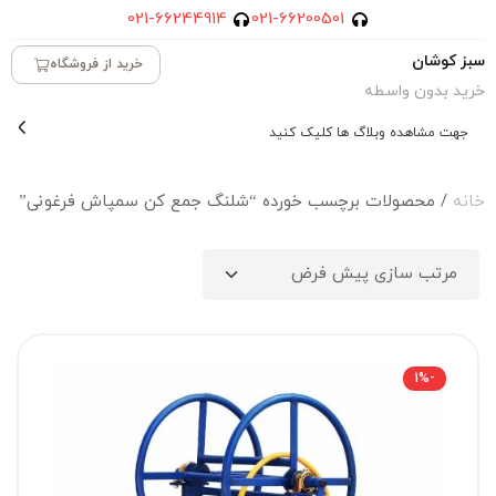
021-66244914
021-66200501
سبز کوشان
خرید از فروشگاه
خرید بدون واسطه
جهت مشاهده وبلاگ ها کلیک کنید
خانه
/ محصولات برچسب خورده “شلنگ جمع کن سمپاش فرغونی”
-1%