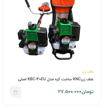
علف زن
علف زنKNC ساخت کره مدل KBC-40EU اصلی
تومان
27.500.000