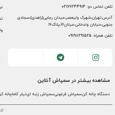
تلفن تماس دو: 02166244914
در
آدرس:تهران،شهرک ولیعصر،میدان رجایی(زاهدی)،سجادی
تم
جنوبی،خیابان ولدخانی،میلان16،پلاک16
وا
تلفن همراه: 09198291525
مشاهده بیشتر در سمپاش آنلاین
دستگاه چاله کن
سمپاش فرغونی
سمپاش زنبه ای
تیلر کاما
چاله کن
کل