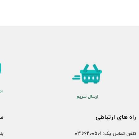
ام
ارسال سریع
راه های ارتباطی
سب
تلفن تماس یک: 02166200501
بل