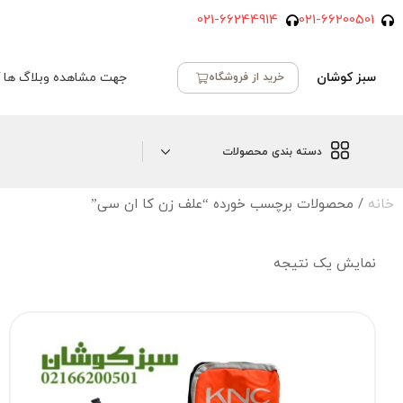
021-66244914
021-66200501
سبز کوشان
جهت مشاهده وبلاگ ها ک
خرید از فروشگاه
دسته بندی محصولات
خانه
/ محصولات برچسب خورده “علف زن کا ان سی”
نمایش یک نتیجه