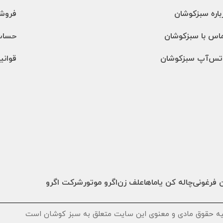
باره سبزکوشان
فروشگ
اس با سبزکوشان
حساب
تس‌آپ سبزکوشان
قوانی
 فرغونی
چاله کن یاماها
علف زن
اگرو موتور
شرکت اگرو
یه حقوق مادی و معنوی این سایت متعلق به سبز کوشان است