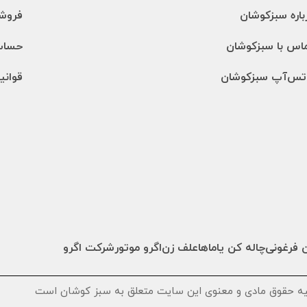
باره سبزکوشان
فروشگ
اس با سبزکوشان
حساب
تس‌آپ سبزکوشان
قوانی
 فرغونی
چاله کن یاماها
علف زن
اگرو موتور
شرکت اگرو
یه حقوق مادی و معنوی این سایت متعلق به سبز کوشان است