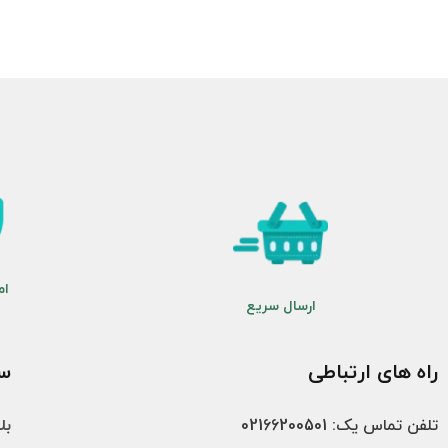
ام
ارسال سریع
راه های ارتباطی
سب
تلفن تماس یک: 02166200501
بل