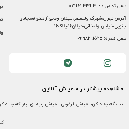
تلفن تماس دو: 02166244914
در
آدرس:تهران،شهرک ولیعصر،میدان رجایی(زاهدی)،سجادی
تم
جنوبی،خیابان ولدخانی،میلان16،پلاک16
وا
تلفن همراه: 09198291525
مشاهده بیشتر در سمپاش آنلاین
دستگاه چاله کن
سمپاش فرغونی
سمپاش زنبه ای
تیلر کاما
چاله کن
کل