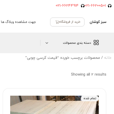
021-66244914
021-66200501
سبز کوشان
جهت مشاهده وبلاگ ها ک
خرید از فروشگاه
دسته بندی محصولات
خانه
/ محصولات برچسب خورده “قیمت کرسی چوبی”
Showing all 2 results
تمام شده