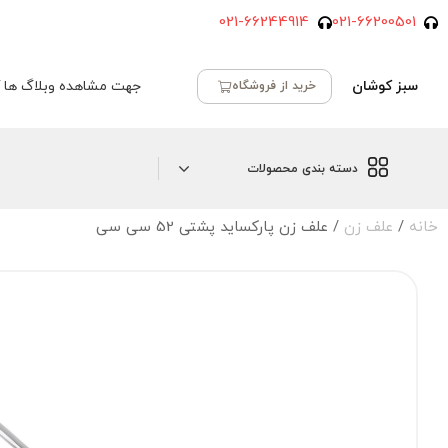
021-66244914
021-66200501
سبز کوشان
جهت مشاهده وبلاگ ها ک
خرید از فروشگاه
دسته بندی محصولات
خانه
/
علف زن
/ علف زن پارکساید پشتی 52 سی سی