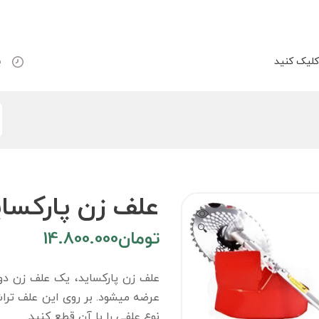
لیک کنید
ب
علف زن پارکساید پش
🔍
تومان
14.800.000
عرضه میشود. بر روی این علف ترا
نوع علفی را با آن قطع کنید.