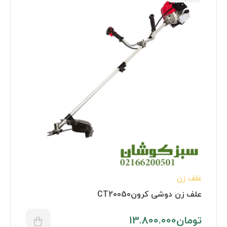
علف زن
علف زن دوشی کرونCT20050
تومان
13.800.000