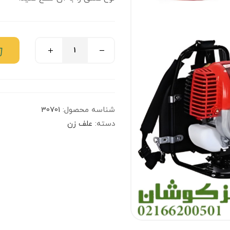
شناسه محصول:
30701
دسته:
علف زن