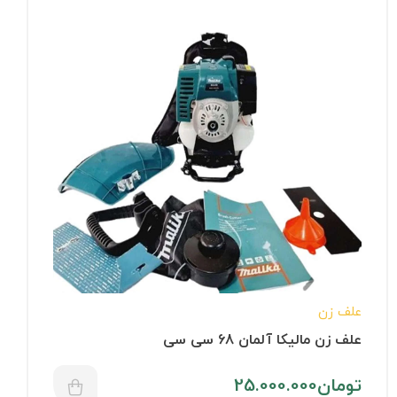
علف زن
علف زن مالیکا آلمان 68 سی سی
تومان
25.000.000