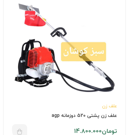
علف زن
علف زن پشتی 520 دوزمانه agp
تومان
14.800.000