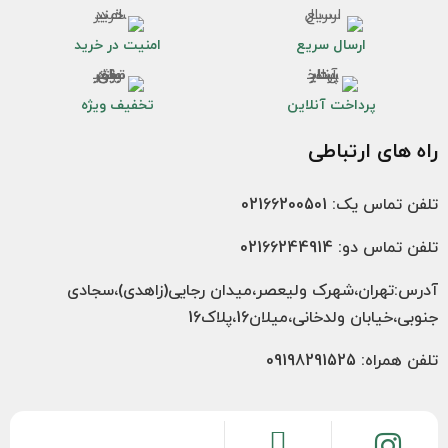
ارسال سریع
امنیت در خرید
پرداخت آنلاین
تخفیف ویژه
راه های ارتباطی
تلفن تماس یک: 02166200501
تلفن تماس دو: 02166244914
آدرس:تهران،شهرک ولیعصر،میدان رجایی(زاهدی)،سجادی
جنوبی،خیابان ولدخانی،میلان16،پلاک16
تلفن همراه: 09198291525