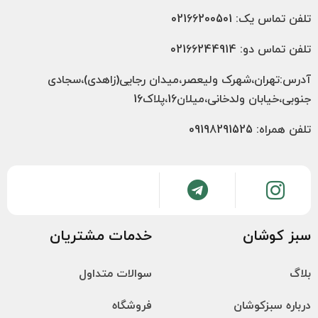
تلفن تماس یک: 02166200501
تلفن تماس دو: 02166244914
آدرس:تهران،شهرک ولیعصر،میدان رجایی(زاهدی)،سجادی
جنوبی،خیابان ولدخانی،میلان16،پلاک16
تلفن همراه: 09198291525
سبز کوشان
خدمات مشتریان
بلاگ
سوالات متداول
درباره سبزکوشان
فروشگاه