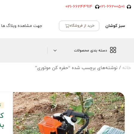
021-66244914
021-66200501
سبز کوشان
جهت مشاهده وبلاگ ها ک
خرید از فروشگاه
دسته بندی محصولات
خانه
/ نوشته‌های برچسب شده “حفره کن موتوری”
ک
کا
به