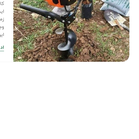
کا
ای
زم
وج
ای
اد