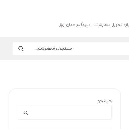
ازه تحویل سفارشات : دقیقاََ در همان روز
جستجو