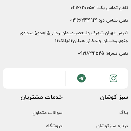
تلفن تماس یک: 02166200501
تلفن تماس دو: 02166244914
آدرس:تهران،شهرک ولیعصر،میدان رجایی(زاهدی)،سجادی
جنوبی،خیابان ولدخانی،میلان16،پلاک16
تلفن همراه: 09198291525
سبز کوشان
خدمات مشتریان
بلاگ
سوالات متداول
درباره سبزکوشان
فروشگاه