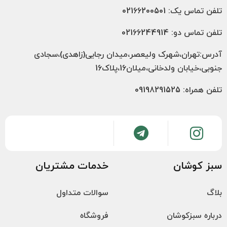
تلفن تماس یک: 02166200501
تلفن تماس دو: 02166244914
آدرس:تهران،شهرک ولیعصر،میدان رجایی(زاهدی)،سجادی
جنوبی،خیابان ولدخانی،میلان16،پلاک16
تلفن همراه: 09198291525
سبز کوشان
خدمات مشتریان
بلاگ
سوالات متداول
درباره سبزکوشان
فروشگاه