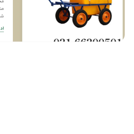
مش
شا
اد