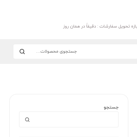
ازه تحویل سفارشات : دقیقاََ در همان روز
جستجو