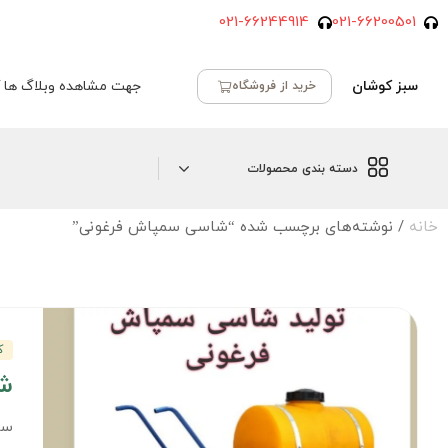
021-66244914
021-66200501
سبز کوشان
جهت مشاهده وبلاگ ها ک
خرید از فروشگاه
دسته بندی محصولات
خانه
/ نوشته‌های برچسب شده “شاسی سمپاش فرغونی”
ک
شا
سب