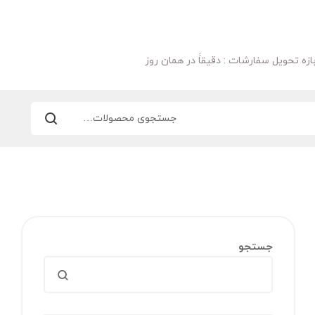
ازه تحویل سفارشات : دقیقاََ در همان روز
جستجو