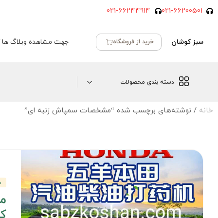
021-66244914
021-66200501
سبز کوشان
جهت مشاهده وبلاگ ها ک
خرید از فروشگاه
دسته بندی محصولات
خانه
/ نوشته‌های برچسب شده “مشخصات سمپاش زنبه ای”
س
م
کا