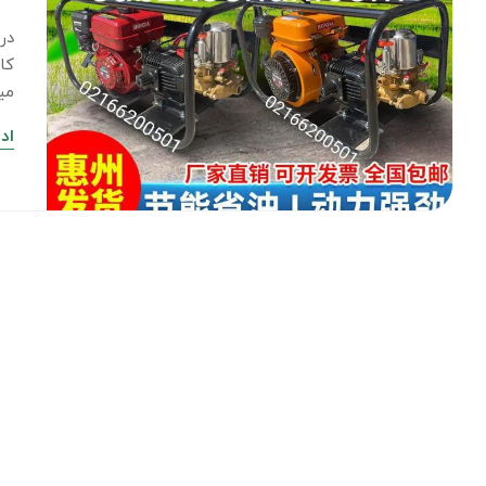
در
کا
می
اد