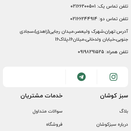
تلفن تماس یک: 02166200501
تلفن تماس دو: 02166244914
آدرس:تهران،شهرک ولیعصر،میدان رجایی(زاهدی)،سجادی
جنوبی،خیابان ولدخانی،میلان16،پلاک16
تلفن همراه: 09198291525
سبز کوشان
خدمات مشتریان
بلاگ
سوالات متداول
درباره سبزکوشان
فروشگاه