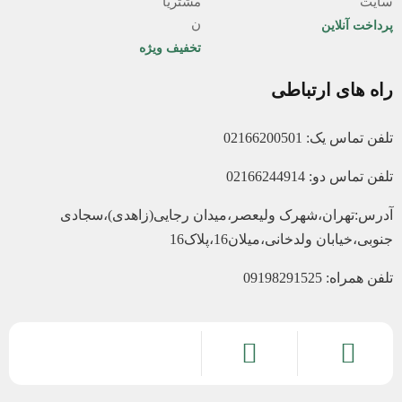
پرداخت آنلاین
تخفیف ویژه
راه های ارتباطی
تلفن تماس یک: 02166200501
تلفن تماس دو: 02166244914
آدرس:تهران،شهرک ولیعصر،میدان رجایی(زاهدی)،سجادی
جنوبی،خیابان ولدخانی،میلان16،پلاک16
تلفن همراه: 09198291525