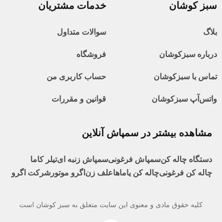
سبز کوشان
خدمات مشتریان
بلاگ
سوالات متداول
درباره سبزکوشان
فروشگاه
تماس با سبزکوشان
حساب کاربری من
واتس‌آپ سبزکوشان
قوانین و مقررات
مشاهده بیشتر در سمپاش آنلاین
دستگاه چاله کن
سمپاش فرغونی
سمپاش زنبه ای
تیلر کاما
چاله کن فرغونی
چاله کن یاماها
علف زن
اگرو موتور
شرکت اگرو
کلیه حقوق مادی و معنوی این سایت متعلق به سبز کوشان است