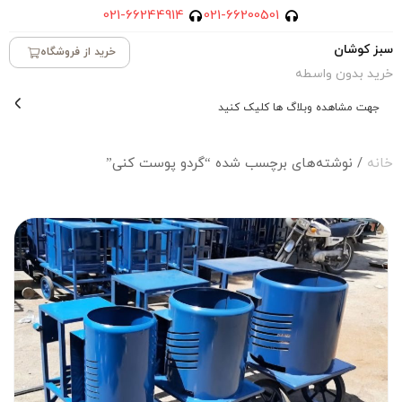
021-66244914
021-66200501
سبز کوشان
خرید از فروشگاه
خرید بدون واسطه
جهت مشاهده وبلاگ ها کلیک کنید
خانه
/ نوشته‌های برچسب شده “گردو پوست کنی”