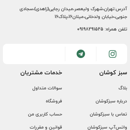
آدرس:تهران،شهرک ولیعصر،میدان رجایی(زاهدی)،سجادی
جنوبی،خیابان ولدخانی،میلان16،پلاک16
تلفن همراه: 09198291525
سبز کوشان
خدمات مشتریان
بلاگ
سوالات متداول
درباره سبزکوشان
فروشگاه
تماس با سبزکوشان
حساب کاربری من
واتس‌آپ سبزکوشان
قوانین و مقررات