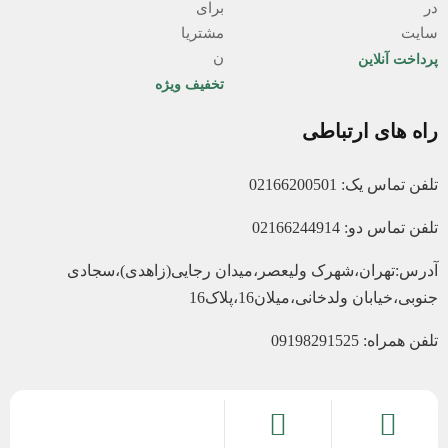
پرداخت آنلاین
تخفیف ویژه
راه های ارتباطی
تلفن تماس یک: 02166200501
تلفن تماس دو: 02166244914
آدرس:تهران،شهرک ولیعصر،میدان رجایی(زاهدی)،سجادی
جنوبی،خیابان ولدخانی،میلان16،پلاک16
تلفن همراه: 09198291525