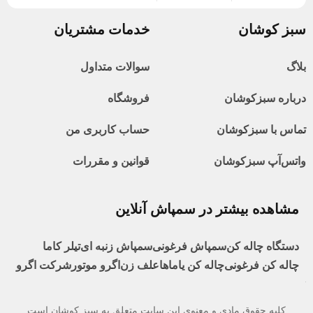
سبز کوشان
خدمات مشتریان
بلاگ
سوالات متداول
درباره سبزکوشان
فروشگاه
تماس با سبزکوشان
حساب کاربری من
واتس‌آپ سبزکوشان
قوانین و مقررات
مشاهده بیشتر در سمپاش آنلاین
دستگاه چاله کن
سمپاش فرغونی
سمپاش زنبه ای
تیلر کاما
چاله کن فرغونی
چاله کن یاماها
علف زن
اگرو موتور
شرکت اگرو
کلیه حقوق مادی و معنوی این سایت متعلق به سبز کوشان است