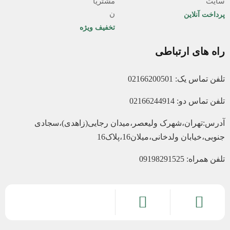
پرداخت آنلاین
تخفیف ویژه
راه های ارتباطی
تلفن تماس یک: 02166200501
تلفن تماس دو: 02166244914
آدرس:تهران،شهرک ولیعصر،میدان رجایی(زاهدی)،سجادی
جنوبی،خیابان ولدخانی،میلان16،پلاک16
تلفن همراه: 09198291525