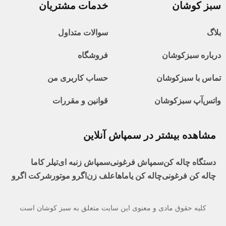
سبز کوشان
خدمات مشتریان
بلاگ
سوالات متداول
درباره سبزکوشان
فروشگاه
تماس با سبزکوشان
حساب کاربری من
واتس‌آپ سبزکوشان
قوانین و مقررات
مشاهده بیشتر در سمپاش آنلاین
دستگاه چاله کن
سمپاش فرغونی
سمپاش زنبه ای
تیلر کاما
چاله کن فرغونی
چاله کن یاماها
علف زن
اگرو موتور
شرکت اگرو
کلیه حقوق مادی و معنوی این سایت متعلق به سبز کوشان است