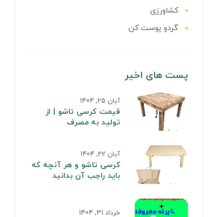
کشاورزی
گردو پوست کن
پست های اخیر
آبان 25, 1404
قیمت کرسی تاشو | از
تولید به مصرف
آبان 22, 1404
کرسی تاشو و هر آنچه که
باید راجب آن بدانید
خرداد 31, 1404