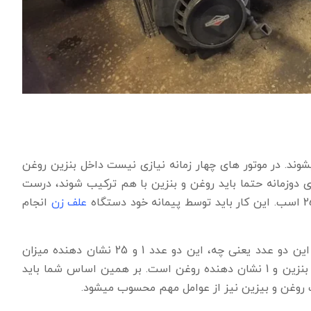
یشوند. در موتور های چهار زمانه نیازی نیست داخل بنزین روغن
های دوزمانه حتما باید روغن و بنزین با هم ترکیب شوند، درست
علف زن
انجام
منظور از ترکیب 1 به 25 چیست؟ خیلی ها سوال میپرسند که این دو عدد یعنی چه، این دو عدد 1 و 25 نشان دهنده میزان
روغن و بنزین است. اما اگر بخواهیم بگوییم 25 نشان دهنده بنزین و 1 نشان دهنده روغن است. بر همین اساس شما باید