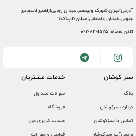
آدرس:تهران،شهرک ولیعصر،میدان رجایی(زاهدی)،سجادی
جنوبی،خیابان ولدخانی،میلان16،پلاک16
تلفن همراه: 09198291525
سبز کوشان
خدمات مشتریان
بلاگ
سوالات متداول
درباره سبزکوشان
فروشگاه
تماس با سبزکوشان
حساب کاربری من
واتس‌آپ سبزکوشان
قوانین و مقررات