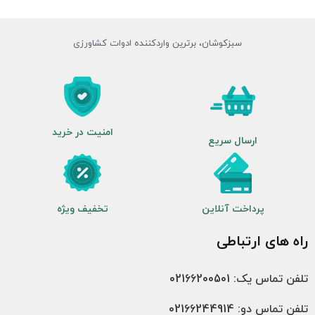
سبزکوشان، برترین واردکننده ادوات کشاورزی
امنیت در خرید
ارسال سریع
پرداخت آنلاین
تخفیف ویژه
راه های ارتباطی
تلفن تماس یک: 02166200501
تلفن تماس دو: 02166244914