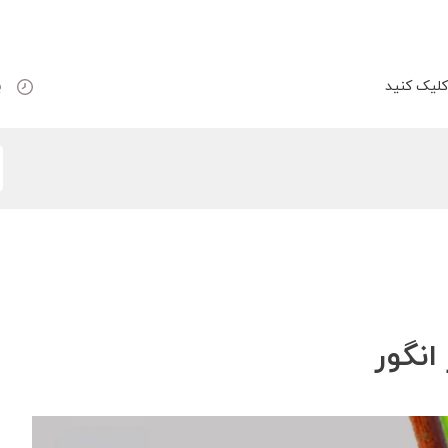
لیک کنید
ب
انگور