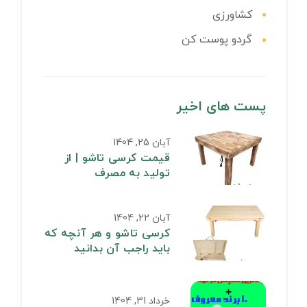
کشاورزی
گردو پوست کن
پست های اخیر
آبان 25, 1404
قیمت کرسی تاشو | از
تولید به مصرف
آبان 22, 1404
کرسی تاشو و هر آنچه که
باید راجب آن بدانید
خرداد 31, 1404