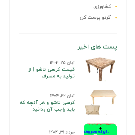
کشاورزی
گردو پوست کن
پست های اخیر
آبان 25, 1404
قیمت کرسی تاشو | از
تولید به مصرف
آبان 22, 1404
کرسی تاشو و هر آنچه که
باید راجب آن بدانید
خرداد 31, 1404