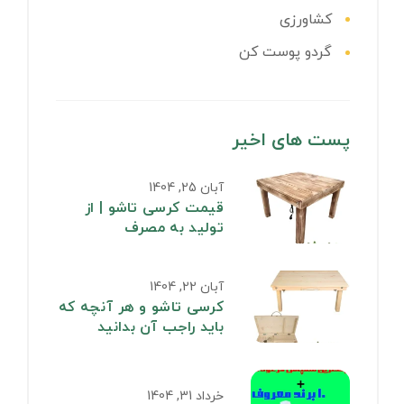
کشاورزی
گردو پوست کن
پست های اخیر
آبان 25, 1404
قیمت کرسی تاشو | از
تولید به مصرف
آبان 22, 1404
کرسی تاشو و هر آنچه که
باید راجب آن بدانید
خرداد 31, 1404