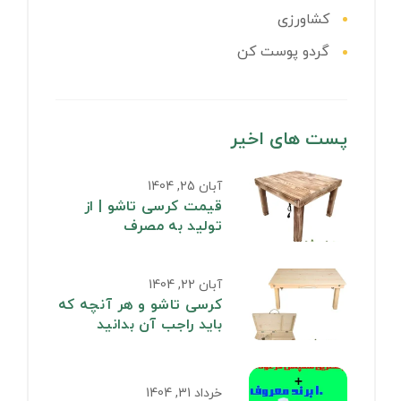
کشاورزی
گردو پوست کن
پست های اخیر
آبان 25, 1404
قیمت کرسی تاشو | از
تولید به مصرف
آبان 22, 1404
کرسی تاشو و هر آنچه که
باید راجب آن بدانید
خرداد 31, 1404