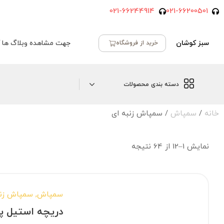
021-66244914
021-66200501
سبز کوشان
جهت مشاهده وبلاگ ها ک
خرید از فروشگاه
دسته بندی محصولات
خانه
/
سمپاش
/ سمپاش زنبه ای
نمایش 1–12 از 64 نتیجه
سمپاش
,
سمپاش زنب
دریچه استیل پمپ