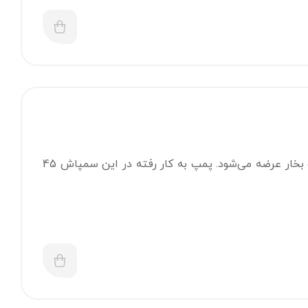
سمپاش زنبه ای هوندا GX200 یک سمپاش تایوانی است، که با قدرت موتور 7.5 اسب بخار عرضه می‌شود. پمپ به کار رفته در این سمپاش 45