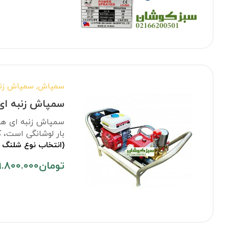
سمپاش
,
سمپاش زنب
سمپاش زنبه ای هوندا X200
بار لوشانگی است، ک
(انتخاب نوع شلنگ 
تومان
9.800.000