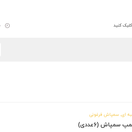
لیک کنید
ب
ه ای
,
سمپاش فرغونی
 سمپاش (6عددی)