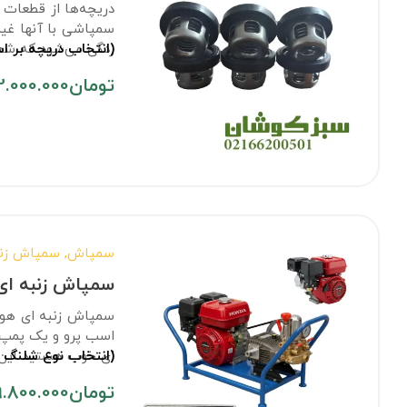
دریچه‌ها از قطعات 
سمپاشی با آنها غیر
(انتخاب دریچه بر 
زدگی می‌شود که شما
تا دیکر مجبور نباش
تومان
2.000.000
سمپاش
,
سمپاش زنب
سمپاش زنبه ای هوندا پرو
اسب پرو و یک پمپ ل
(انتخاب نوع شلنگ 
ای خوب هستید این د
کاملی خرید خودتان ر
تومان
.800.000