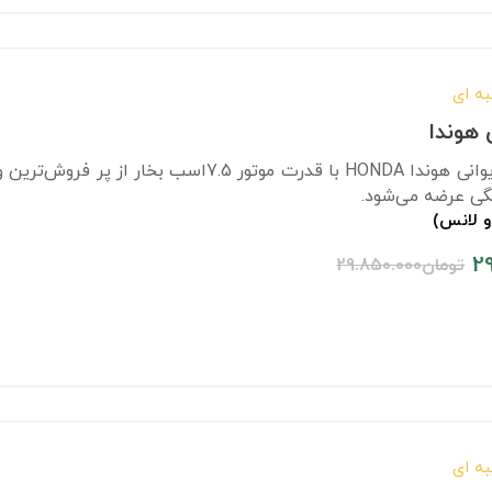
ه ای
هوندا
سمپاش زنبه ای تایوانی هوندا HONDA با قدرت 
و لانس)
2
تومان
29.850.000
ه ای