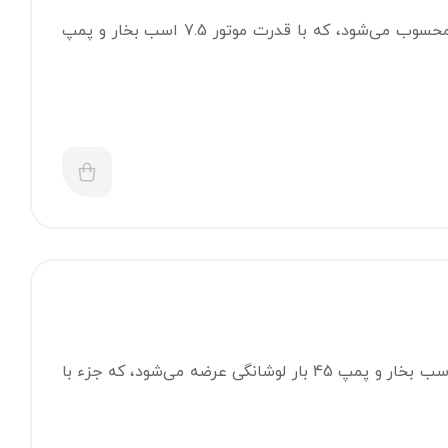
سمپاش زنبه ای هوندا GX210 ساخت تایوان از با کیفیت‌ترین دستگاه‌های سمپاشی محسوب می‌شود، که با قدرت موتور 7.5 اسب بخار و پمپ
سمپاش زنبه ای هوندا HONDA ساخت کشور تایوان است. این سمپاش با موتور 7.5 اسب بخار و پمپ 45 بار لوشانگی عرضه می‌شود، که جزء با