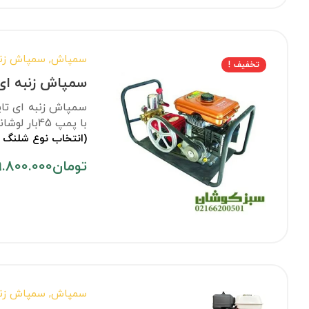
سمپاش
,
سمپاش زنب
تخفیف !
سمپاش زنبه ای 
با پمپ 45بار لوشانگی عرضه می‌شود.
(انتخاب نوع شلنگ 
تومان
9.800.000
سمپاش
,
سمپاش زنب