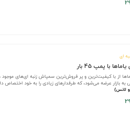
2
ه ای
اها با پمپ 45 بار
و لانس)
2