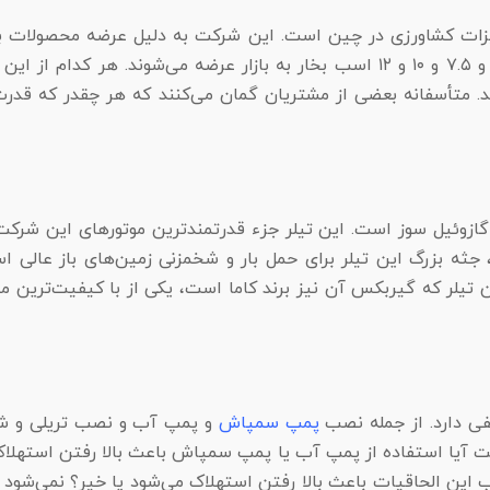
هیزات کشاورزی در چین است. این شرکت به دلیل عرضه محصولات با
دارد، که آن‌ها با قدرت موتور ۵.۵ و ۷.۵ و ۱۰ و ۱۲ اسب بخار به بازار عرض
. متأسفانه بعضی از مشتریان گمان می‌کنند که هر چقدر که قدرت بال
KA اورجینال یک تیلر دیزلی یا گازوئیل سوز است. این تیلر جزء قدرتمند‌ترین م
است، جثه بزرگ این تیلر برای حمل بار و شخمزنی زمین‌های باز عالی ا
 تیلر که گیربکس آن نیز برند کاما است، یکی از با کیفیت‌ترین مح
پمپ سمپاش
 آیا استفاده از پمپ آب یا پمپ سمپاش باعث بالا رفتن استهلاک
 این الحاقیات باعث بالا رفتن استهلاک می‌شود یا خیر؟ نمی‌شود جو