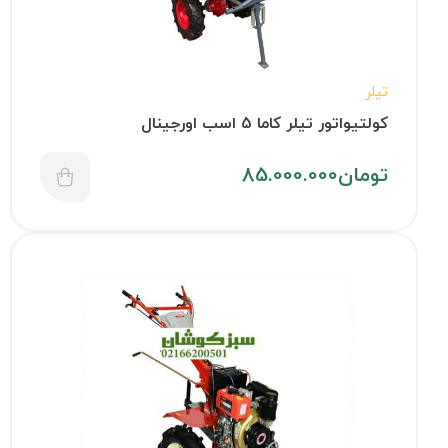
تیلر
کولتیواتور تیلر کاما 5 اسب اورجینال
تومان
85.000.000