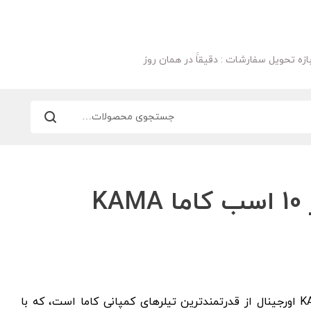
ازه تحویل سفارشات : دقیقاََ در همان روز
کولتیواتور تیلر 10 اسب کاما KAMA
کولتیواتور تیلر ۱۰ اسب کاما KAMA اورجینال از قدرتمند‌ترین تیلر‌های کمپانی کاما است، که با