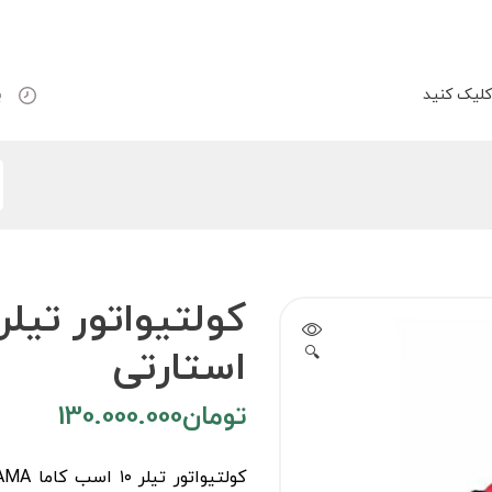
لیک کنید
ب
استارتی
🔍
تومان
130.000.000