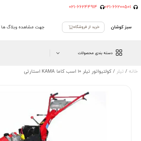
021-66244914
021-66200501
سبز کوشان
جهت مشاهده وبلاگ ها ک
خرید از فروشگاه
دسته بندی محصولات
خانه
/
تیلر
/ کولتیواتور تیلر 10 اسب کاما KAMA استارتی