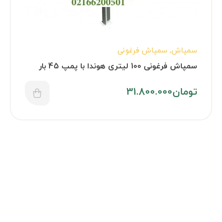
سمپاش
,
سمپاش فرغونی
سمپاش فرغونی 100 لیتری هوندا با پمپ 45 بار
اطلس
تومان
31.800.000