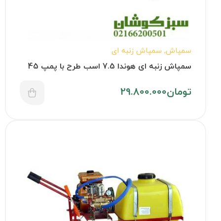
سمپاش
,
سمپاش زنبه ای
سمپاش زنبه ای هوندا 7.5 اسب طرح با پمپ 45
بار
تومان
29.800.000