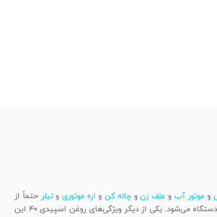
و
موتور آب
و
علف زن
و
چاله کن
و
اره موتوری
و
تیلر
حتماً از
این روغن استفاده کنید. این روغن به دلیل جلوگیری از سایش و فرسایش قطعات موتور باعث بالا رفتن طول عمر و سالم ماندن دستگاه می‌شود. یکی از دیگر ویژگی‌های روغن اسپیدی ۴۰ این