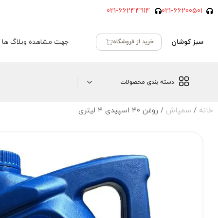
021-66244914
021-66200501
سبز کوشان
جهت مشاهده وبلاگ ها ک
خرید از فروشگاه
دسته بندی محصولات
خانه
/
سمپاش
/ روغن ۴۰ اسپیدی ۴ لیتری