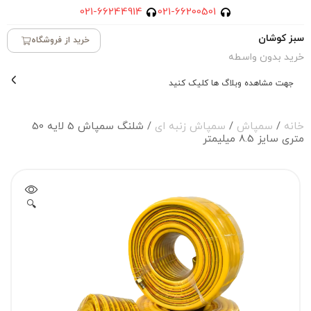
021-66244914
021-66200501
سبز کوشان
خرید از فروشگاه
خرید بدون واسطه
جهت مشاهده وبلاگ ها کلیک کنید
خانه
/
سمپاش
/
سمپاش زنبه ای
/ شلنگ سمپاش 5 لایه 50
متری سایز 8.5 میلیمتر
🔍