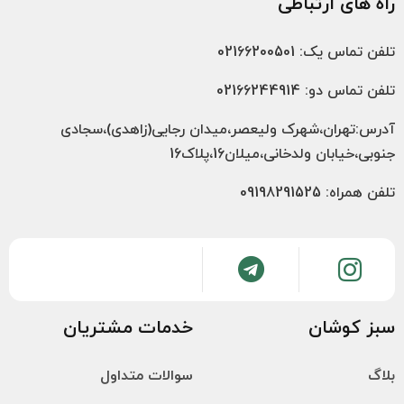
راه های ارتباطی
تلفن تماس یک: 02166200501
تلفن تماس دو: 02166244914
آدرس:تهران،شهرک ولیعصر،میدان رجایی(زاهدی)،سجادی
جنوبی،خیابان ولدخانی،میلان16،پلاک16
تلفن همراه: 09198291525
سبز کوشان
خدمات مشتریان
بلاگ
سوالات متداول