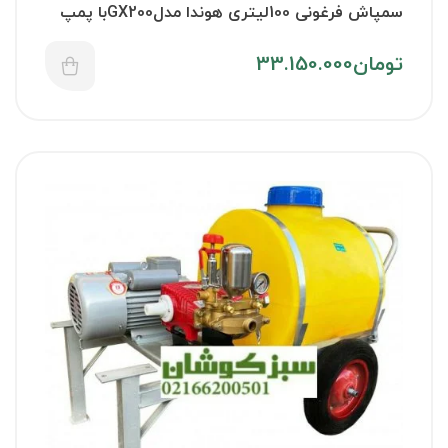
سمپاش فرغونی 100لیتری هوندا مدلGX200با پمپ
45 بار رینوپاور
تومان
33.150.000