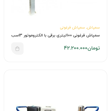
سمپاش
,
سمپاش فرغونی
سمپاش فرغونی 100لیتری برقی با الکتروموتور 3اسب
تومان
42.200.000