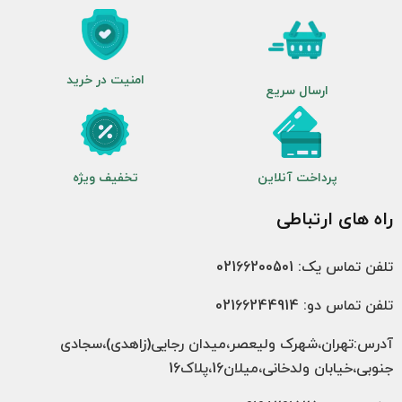
امنیت در خرید
ارسال سریع
پرداخت آنلاین
تخفیف ویژه
راه های ارتباطی
تلفن تماس یک: 02166200501
تلفن تماس دو: 02166244914
آدرس:تهران،شهرک ولیعصر،میدان رجایی(زاهدی)،سجادی
جنوبی،خیابان ولدخانی،میلان16،پلاک16