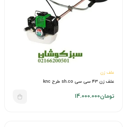
علف زن
علف زن ۴۳ سی سی sh.co طرح knc
تومان
14.000.000