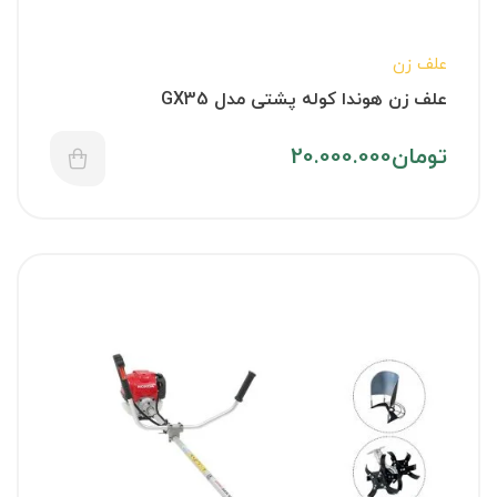
علف زن
علف زن هوندا کوله پشتی مدل GX35
تومان
20.000.000