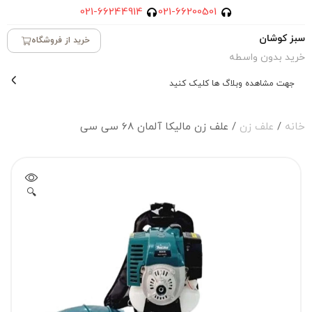
021-66244914
021-66200501
سبز کوشان
خرید از فروشگاه
خرید بدون واسطه
جهت مشاهده وبلاگ ها کلیک کنید
خانه
/
علف زن
/ علف زن مالیکا آلمان 68 سی سی
🔍