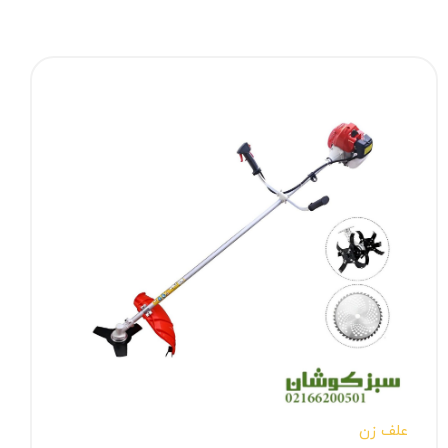
علف زن