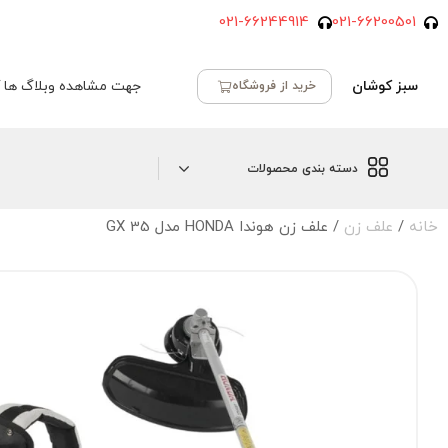
021-66244914
021-66200501
سبز کوشان
جهت مشاهده وبلاگ ها ک
خرید از فروشگاه
دسته بندی محصولات
خانه
/
علف زن
/ علف زن هوندا HONDA مدل GX 35