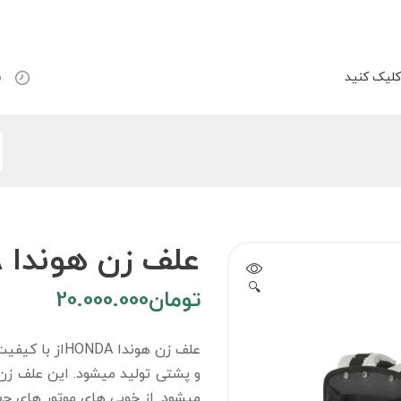
لیک کنید
ب
علف زن هوندا HONDA مدل GX 35
🔍
تومان
20.000.000
علف زن هوندا 
و پشتی تولید میشود. این علف زن س
میشود. از خوبی های موتور های چها